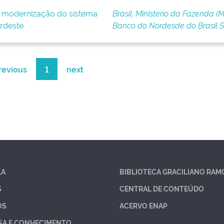
e modernização do sistema
Brasil. Ministério da Fazenda (M
rdeste
Banco do Nordesde do Brasil 
revious
1
next
LA
BIBLIOTECA GRACILIANO RAM
S
CENTRAL DE CONTEÚDO
OS
ACERVO ENAP
SA E CONHECIMENTO