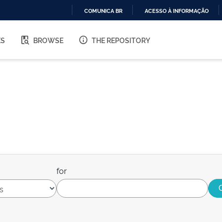
COMUNICA BR
ACESSO À INFORMAÇÃO
IR
PARA
ES
BROWSE
THE REPOSITORY
O
CONTEÚDO
for