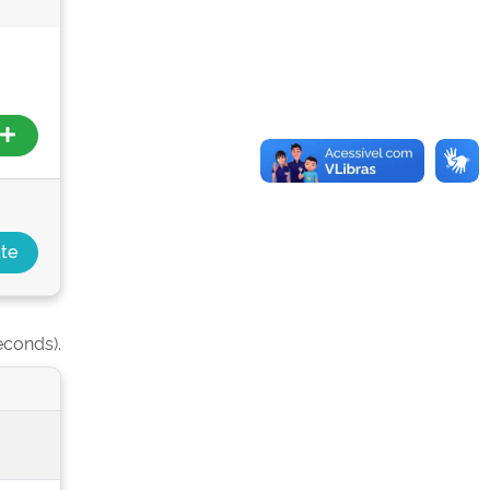
econds).