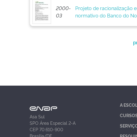
2000-
Projeto de racionalização 
03
normativo do Banco do No
p
A ESCO
CURSO
Asa Sul
SPO Área Especial 2-A
SERVIÇ
CEP 70.610-900
Brasília/DF
PESQUI