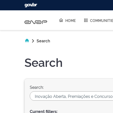
Skip navigation
HOME
COMMUNITI
Search
Search
Search:
Current filters: