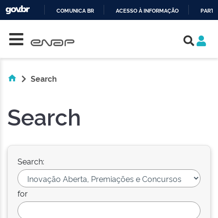
COMUNICA BR
ACESSO À INFORMAÇÃO
PARTI
Skip navigation
IR
PARA
O
CONTEÚDO
Search
Search
Search:
for