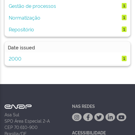
Gestão de processos
1
Normatização
1
Repositório
1
Date issued
2000
1
NAS REDES
Asa Sul
SPO Área Especial 2-A
CEP 70.610-900
ACESSIBILIDADE
Brasília/DF