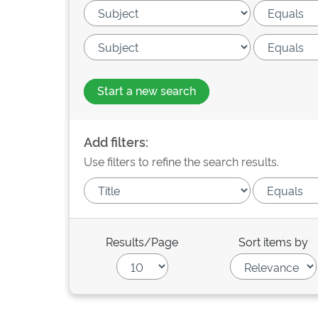
Start a new search
Add filters:
Use filters to refine the search results.
Results/Page
Sort items by