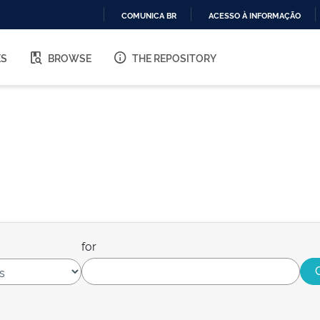
COMUNICA BR
ACESSO À INFORMAÇÃO
IR
PARA
ES
BROWSE
THE REPOSITORY
O
CONTEÚDO
for