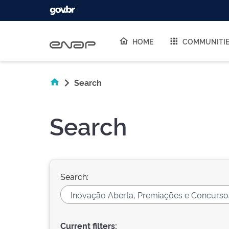
Skip navigation
HOME
COMMUNITI
Search
Search
Search:
Current filters: