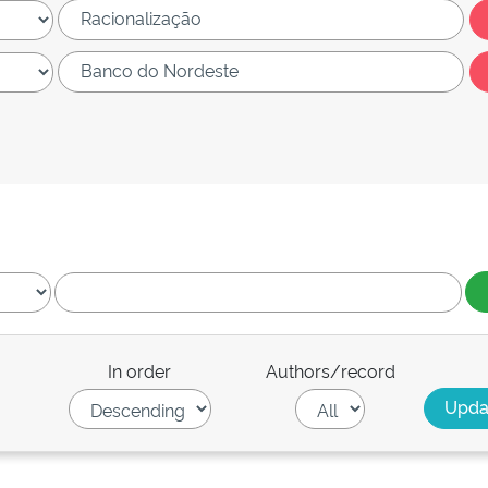
In order
Authors/record