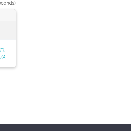
econds).
F).
S/A