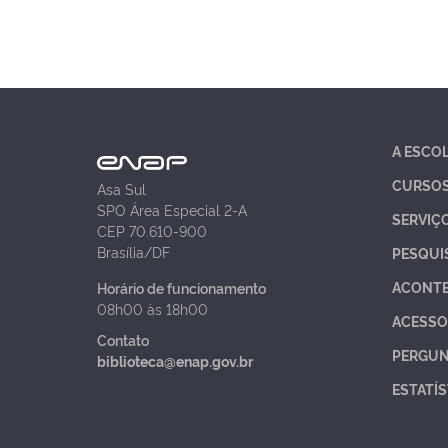
A ESCO
CURSO
Asa Sul
SPO Área Especial 2-A
SERVIÇ
CEP 70.610-900
Brasília/DF
PESQUI
ACONT
Horário de funcionamento
08h00 às 18h00
ACESSO
Contato
PERGUN
biblioteca@enap.gov.br
ESTATÍS