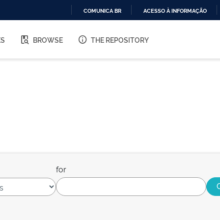
COMUNICA BR
ACESSO À INFORMAÇÃO
IR
PARA
ES
BROWSE
THE REPOSITORY
O
CONTEÚDO
for