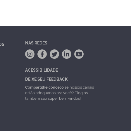
NAS REDES
OS
ACESSIBILIDADE
DEIXE SEU FEEDBACK
Compartilhe conosco
se nossos canais
estão adequados pra você? Elogios
também são super bem vindos!