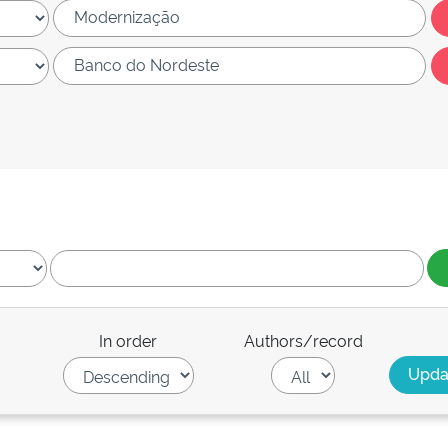
In order
Authors/record