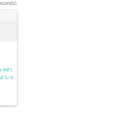
econds).
 (MF).
il S/A