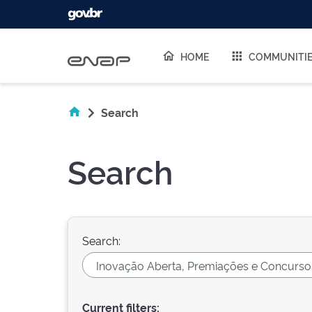
Skip navigation
HOME
COMMUNITI
Search
Search
Search:
Current filters: