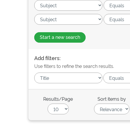
Start a new search
Add filters:
Use filters to refine the search results.
Results/Page
Sort items by