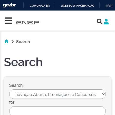
COMUNICA BR
ACESSO À INFORMAÇÃO
PARTI
Skip navigation
IR
PARA
O
CONTEÚDO
Search
Search
Search:
for