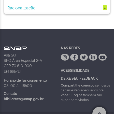
Racionalização
1
NAS REDES
Asa Sul
SPO Área Especial 2-A
CEP 70.610-900
ACESSIBILIDADE
Brasília/DF
DEIXE SEU FEEDBACK
Horário de funcionamento
Compartilhe conosco
se nossos
08h00 às 18h00
canais estão adequados pra
Contato
você? Elogios também são
biblioteca@enap.gov.br
super bem vindos!