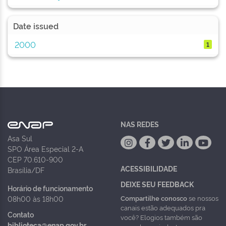
Date issued
2000
1
NAS REDES
Asa Sul
SPO Área Especial 2-A
CEP 70.610-900
ACESSIBILIDADE
Brasília/DF
DEIXE SEU FEEDBACK
Horário de funcionamento
Compartilhe conosco
se nossos
08h00 às 18h00
canais estão adequados pra
Contato
você? Elogios também são
biblioteca@enap.gov.br