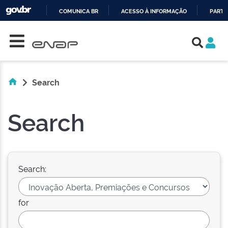
COMUNICA BR
ACESSO À INFORMAÇÃO
PARTI
Skip navigation
IR
PARA
O
CONTEÚDO
Search
Search
Search:
for