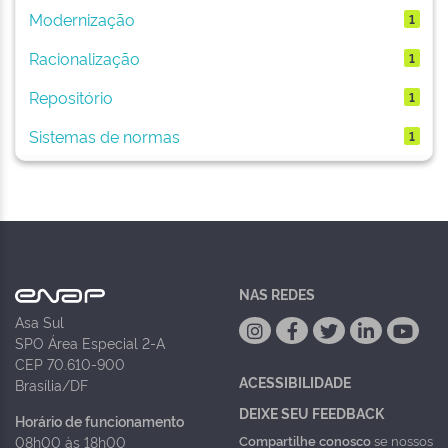
Modernização
1
Racionalização
1
Repositório
1
Sistemas de normas
1
NAS REDES
Asa Sul
SPO Área Especial 2-A
CEP 70.610-900
ACESSIBILIDADE
Brasília/DF
DEIXE SEU FEEDBACK
Horário de funcionamento
Compartilhe conosco
se nossos
08h00 às 18h00