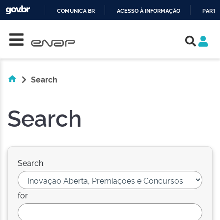
COMUNICA BR
ACESSO À INFORMAÇÃO
PARTI
Skip navigation
IR
PARA
O
CONTEÚDO
Search
Search
Search:
for