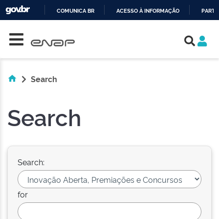
COMUNICA BR
ACESSO À INFORMAÇÃO
PARTI
Skip navigation
IR
PARA
O
CONTEÚDO
Search
Search
Search:
for