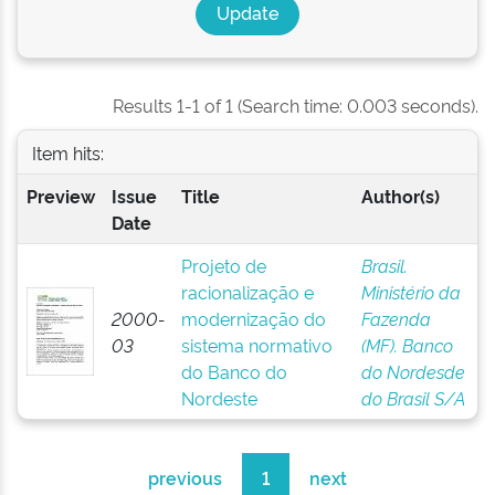
Results 1-1 of 1 (Search time: 0.003 seconds).
Item hits:
Preview
Issue
Title
Author(s)
Date
Projeto de
Brasil.
racionalização e
Ministério da
2000-
modernização do
Fazenda
03
sistema normativo
(MF). Banco
do Banco do
do Nordesde
Nordeste
do Brasil S/A
previous
1
next