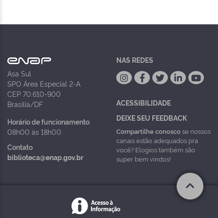
NAS REDES
Asa Sul
SPO Área Especial 2-A
CEP 70.610-900
ACESSIBILIDADE
Brasília/DF
DEIXE SEU FEEDBACK
Horário de funcionamento
Compartilhe conosco
se nossos
08h00 às 18h00
canais estão adequados pra
Contato
você? Elogios também são
biblioteca@enap.gov.br
super bem vindos!