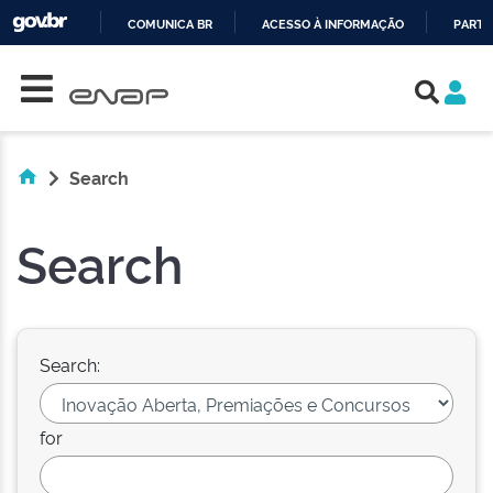
COMUNICA BR
ACESSO À INFORMAÇÃO
PARTI
Skip navigation
IR
PARA
O
CONTEÚDO
Search
Search
Search:
for