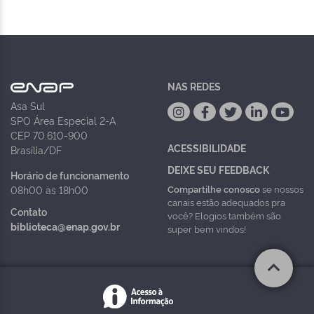
NAS REDES
Asa Sul
SPO Área Especial 2-A
CEP 70.610-900
ACESSIBILIDADE
Brasília/DF
DEIXE SEU FEEDBACK
Horário de funcionamento
Compartilhe conosco
se nossos
08h00 às 18h00
canais estão adequados pra
Contato
você? Elogios também são
biblioteca@enap.gov.br
super bem vindos!