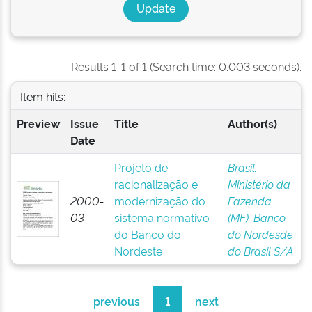
Results 1-1 of 1 (Search time: 0.003 seconds).
Item hits:
Preview
Issue
Title
Author(s)
Date
Projeto de
Brasil.
racionalização e
Ministério da
2000-
modernização do
Fazenda
03
sistema normativo
(MF). Banco
do Banco do
do Nordesde
Nordeste
do Brasil S/A
previous
1
next