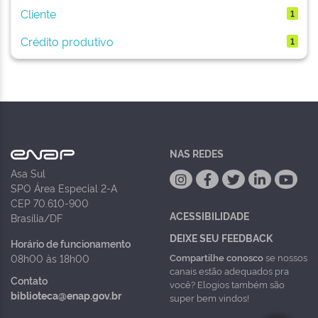
Cliente
1
Crédito produtivo
1
NAS REDES
Asa Sul
SPO Área Especial 2-A
CEP 70.610-900
ACESSIBILIDADE
Brasília/DF
DEIXE SEU FEEDBACK
Horário de funcionamento
Compartilhe conosco
se nossos
08h00 às 18h00
canais estão adequados pra
Contato
você? Elogios também são
biblioteca@enap.gov.br
super bem vindos!