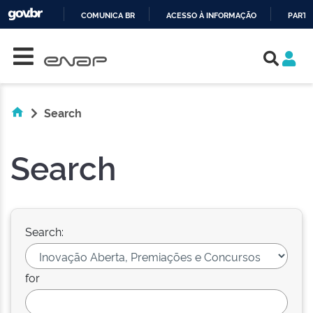
COMUNICA BR
ACESSO À INFORMAÇÃO
PARTI
Skip navigation
IR
PARA
O
CONTEÚDO
Search
Search
Search:
for