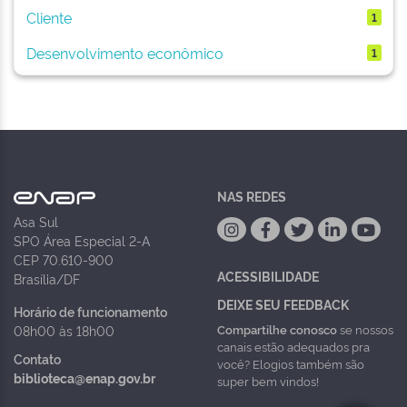
Cliente
1
Desenvolvimento econômico
1
NAS REDES
Asa Sul
SPO Área Especial 2-A
CEP 70.610-900
ACESSIBILIDADE
Brasília/DF
DEIXE SEU FEEDBACK
Horário de funcionamento
Compartilhe conosco
se nossos
08h00 às 18h00
canais estão adequados pra
Contato
você? Elogios também são
biblioteca@enap.gov.br
super bem vindos!