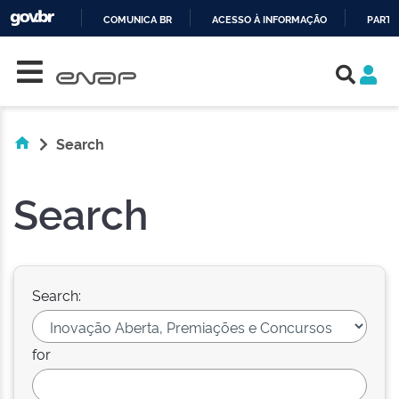
COMUNICA BR
ACESSO À INFORMAÇÃO
PARTI
Skip navigation
IR
PARA
O
CONTEÚDO
Search
Search
Search:
for