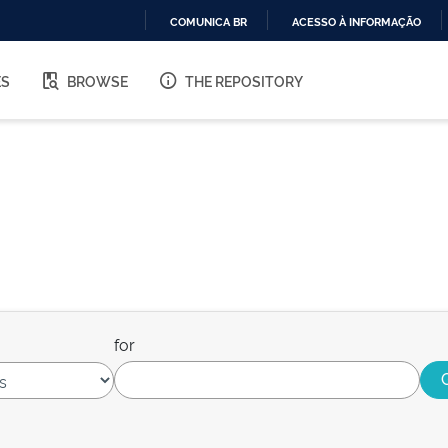
COMUNICA BR
ACESSO À INFORMAÇÃO
IR
PARA
ES
BROWSE
THE REPOSITORY
O
CONTEÚDO
for