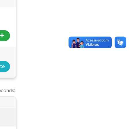
econds).