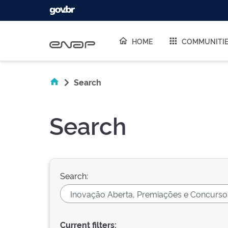
Skip navigation
HOME
COMMUNITI
Search
Search
Search:
Current filters: