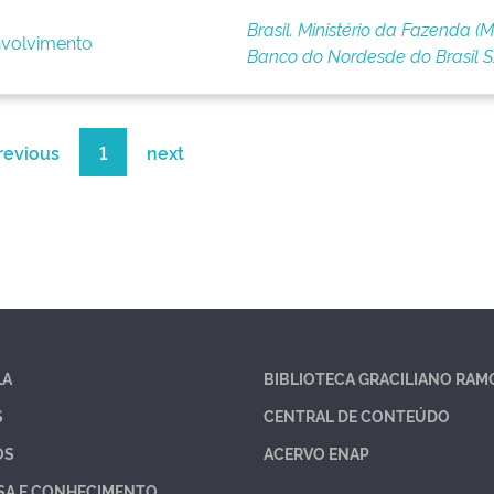
Brasil. Ministério da Fazenda (M
volvimento
Banco do Nordesde do Brasil 
revious
1
next
LA
BIBLIOTECA GRACILIANO RAM
S
CENTRAL DE CONTEÚDO
OS
ACERVO ENAP
SA E CONHECIMENTO