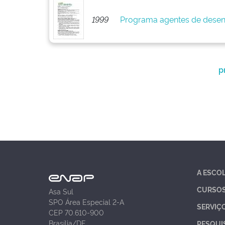
1999
Programa agentes de desen
p
A ESCO
CURSO
Asa Sul
SPO Área Especial 2-A
SERVIÇ
CEP 70.610-900
Brasília/DF
PESQUI