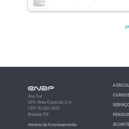
p
A ESCO
CURSO
Asa Sul
SPO Área Especial 2-A
SERVIÇ
CEP 70.610-900
Brasília/DF
PESQUI
ACONT
Horário de funcionamento