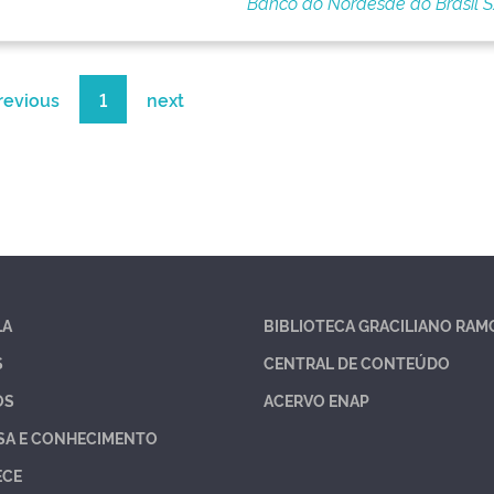
Banco do Nordesde do Brasil 
revious
1
next
LA
BIBLIOTECA GRACILIANO RAM
S
CENTRAL DE CONTEÚDO
OS
ACERVO ENAP
SA E CONHECIMENTO
ECE