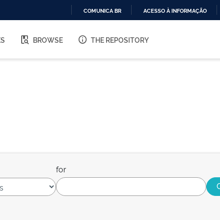
COMUNICA BR
ACESSO À INFORMAÇÃO
IR
PARA
ES
BROWSE
THE REPOSITORY
O
CONTEÚDO
for