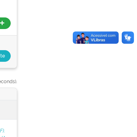
econds).
F).