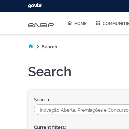
Skip navigation
HOME
COMMUNITI
Search
Search
Search:
Current filters: