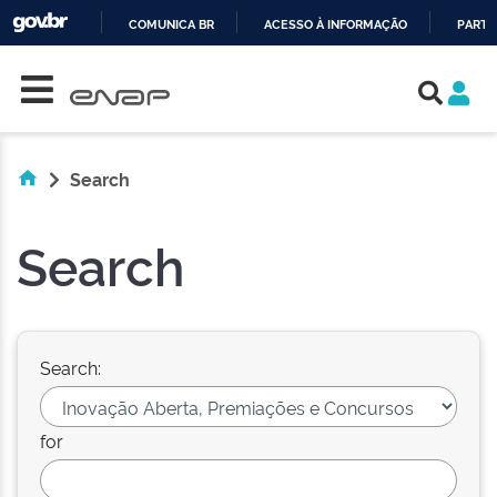
COMUNICA BR
ACESSO À INFORMAÇÃO
PARTI
Skip navigation
IR
PARA
O
CONTEÚDO
Search
Search
Search:
for