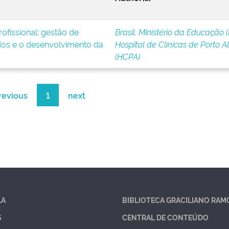
ofissional: gestão de
Brasil. Ministério da Educação 
os e o desenvolvimento da
Hospital de Clínicas de Porto A
(HCPA)
revious
1
next
LA
BIBLIOTECA GRACILIANO RAM
S
CENTRAL DE CONTEÚDO