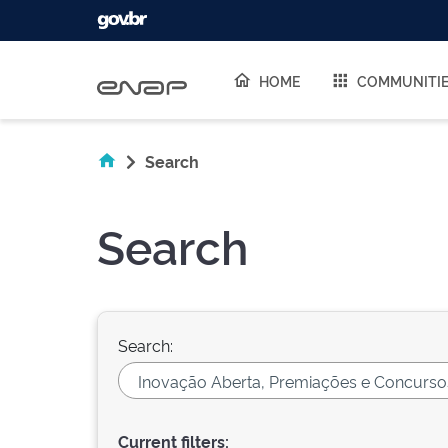
Skip navigation
HOME
COMMUNITI
Search
Search
Search:
Current filters: