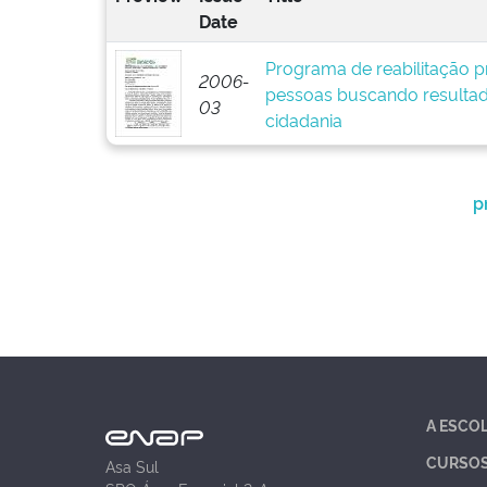
Date
Programa de reabilitação pr
2006-
pessoas buscando resultad
03
cidadania
p
A ESCO
CURSO
Asa Sul