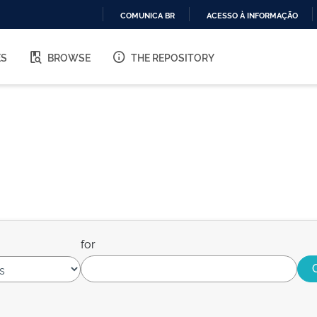
COMUNICA BR
ACESSO À INFORMAÇÃO
IR
PARA
ES
BROWSE
THE REPOSITORY
O
CONTEÚDO
for