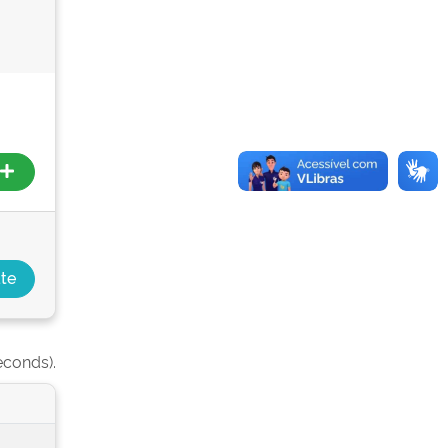
econds).