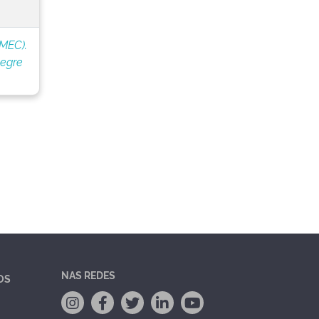
(MEC).
legre
NAS REDES
OS