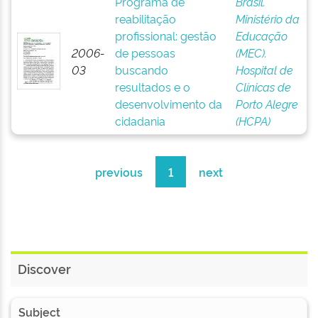
Programa de
Brasil.
reabilitação
Ministério da
profissional: gestão
Educação
2006-
de pessoas
(MEC).
03
buscando
Hospital de
resultados e o
Clínicas de
desenvolvimento da
Porto Alegre
cidadania
(HCPA)
previous
1
next
Discover
Subject