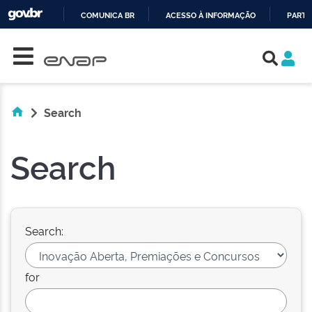
COMUNICA BR
ACESSO À INFORMAÇÃO
PARTI
Skip navigation
IR
PARA
O
CONTEÚDO
Search
Search
Search:
for