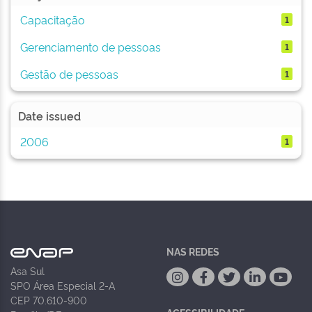
Capacitação
1
Gerenciamento de pessoas
1
Gestão de pessoas
1
Date issued
2006
1
NAS REDES
Asa Sul
SPO Área Especial 2-A
CEP 70.610-900