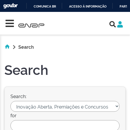
COMUNICA BR
ACESSO À INFORMAÇÃO
PARTI
Skip navigation
IR
PARA
O
CONTEÚDO
Search
Search
Search:
for