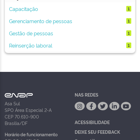
Capacitação
1
Gerenciamento de pessoas
1
Gestão de pessoas
1
Reinserção laboral
1
NAS REDES
Asa Sul
SPO Área Especial 2-A
CEP 70.610-900
ACESSIBILIDADE
Brasília/DF
DEIXE SEU FEEDBACK
Horário de funcionamento