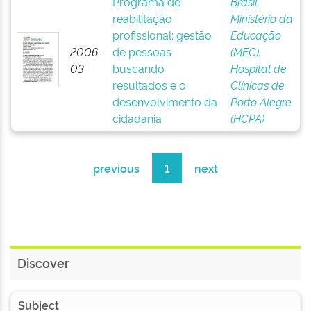
Programa de
Brasil.
reabilitação
Ministério da
profissional: gestão
Educação
2006-
de pessoas
(MEC).
03
buscando
Hospital de
resultados e o
Clínicas de
desenvolvimento da
Porto Alegre
cidadania
(HCPA)
previous
1
next
Discover
Subject