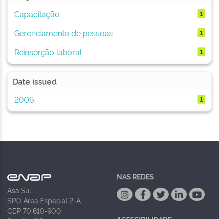
Capacitação
1
Gerenciamento de pessoas
1
Reinserção laboral
1
Date issued
2006
1
NAS REDES
Asa Sul
SPO Área Especial 2-A
CEP 70.610-900