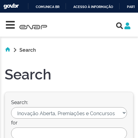
COMUNICA BR
ACESSO À INFORMAÇÃO
PARTI
Skip navigation
IR
PARA
O
CONTEÚDO
Search
Search
Search:
for