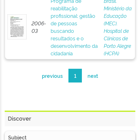
Programa de
Brasil.
reabilitação
Ministério da
profissional: gestão
Educação
2006-
de pessoas
(MEC).
03
buscando
Hospital de
resultados e o
Clínicas de
desenvolvimento da
Porto Alegre
cidadania
(HCPA)
previous
1
next
Discover
Subject