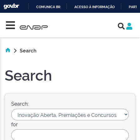
COMUNICA BR
ACESSO À INFORMAÇÃO
PARTI
Skip navigation
IR
PARA
O
CONTEÚDO
Search
Search
Search:
for