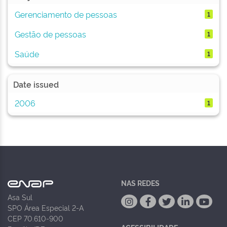
Gerenciamento de pessoas
1
Gestão de pessoas
1
Saúde
1
Date issued
2006
1
NAS REDES
Asa Sul
SPO Área Especial 2-A
CEP 70.610-900