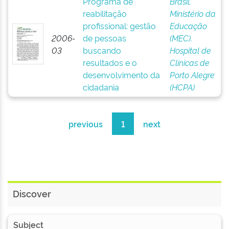
Programa de
Brasil.
reabilitação
Ministério da
profissional: gestão
Educação
2006-
de pessoas
(MEC).
03
buscando
Hospital de
resultados e o
Clínicas de
desenvolvimento da
Porto Alegre
cidadania
(HCPA)
previous
1
next
Discover
Subject