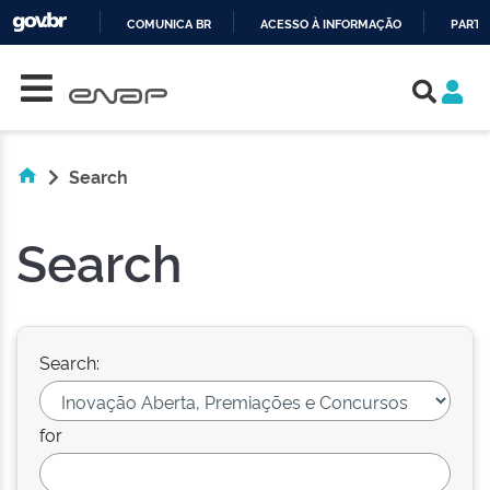
COMUNICA BR
ACESSO À INFORMAÇÃO
PARTI
Skip navigation
IR
PARA
O
CONTEÚDO
Search
Search
Search:
for