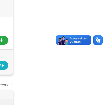
econds).