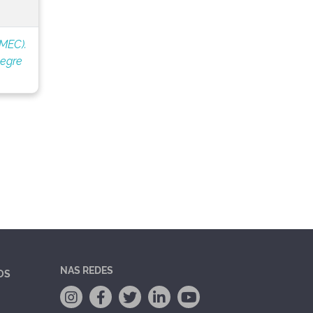
(MEC).
legre
NAS REDES
OS