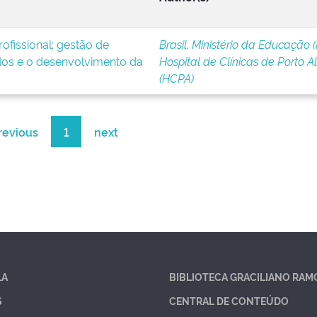
ofissional: gestão de
Brasil. Ministério da Educação 
os e o desenvolvimento da
Hospital de Clínicas de Porto A
(HCPA)
revious
1
next
LA
BIBLIOTECA GRACILIANO RAM
S
CENTRAL DE CONTEÚDO