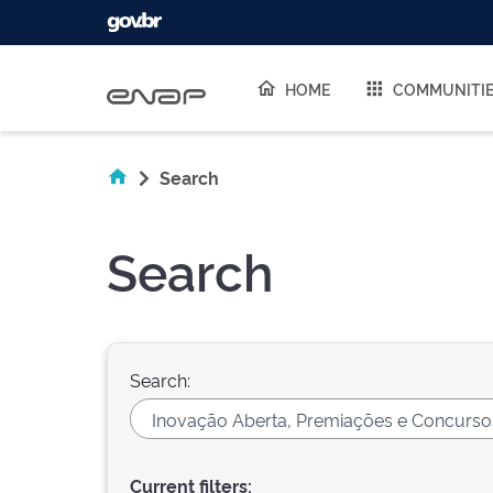
Skip navigation
HOME
COMMUNITI
Search
Search
Search:
Current filters: