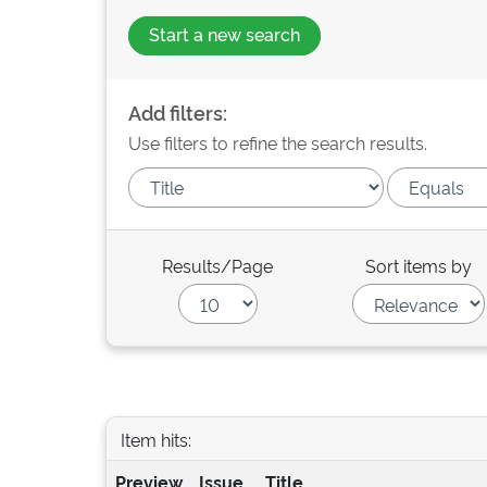
Start a new search
Add filters:
Use filters to refine the search results.
Results/Page
Sort items by
Item hits:
Preview
Issue
Title