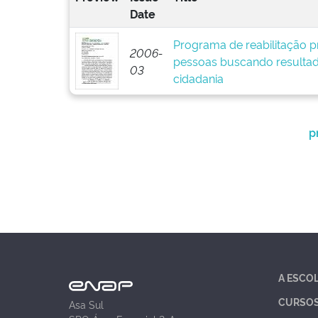
Date
Programa de reabilitação pr
2006-
pessoas buscando resultad
03
cidadania
p
A ESCO
CURSO
Asa Sul