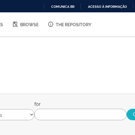
COMUNICA BR
ACESSO À INFORMAÇÃO
IR
PARA
ES
BROWSE
THE REPOSITORY
O
CONTEÚDO
for