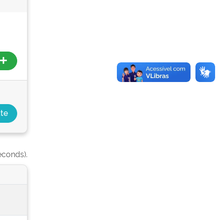
econds).