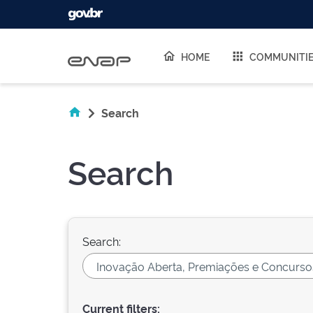
Skip navigation
HOME
COMMUNITI
Search
Search
Search:
Current filters: