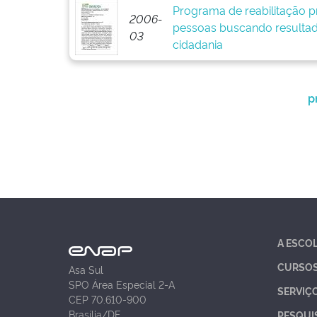
Programa de reabilitação pr
2006-
pessoas buscando resultad
03
cidadania
p
A ESCO
CURSO
Asa Sul
SPO Área Especial 2-A
SERVIÇ
CEP 70.610-900
Brasília/DF
PESQUI