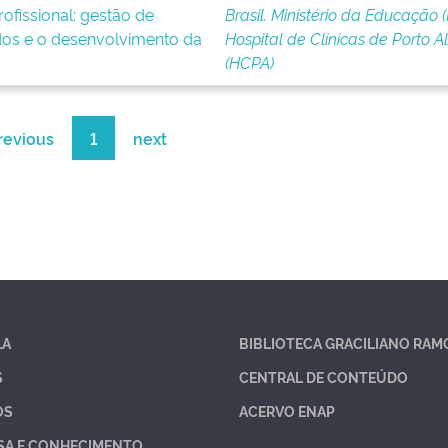
ofissional: gestão de
Brasil. Ministério da Educação 
os e o desenvolvimento da
Hospital de Clínicas de Porto A
(HCPA)
revious
1
next
LA
BIBLIOTECA GRACILIANO RAM
S
CENTRAL DE CONTEÚDO
OS
ACERVO ENAP
SA E CONHECIMENTO