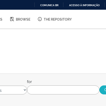
COMUNICA BR
ACESSO À INFORMAÇÃO
IR
PARA
ES
BROWSE
THE REPOSITORY
O
CONTEÚDO
for