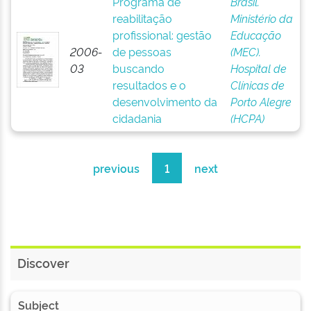
Programa de
Brasil.
reabilitação
Ministério da
profissional: gestão
Educação
2006-
de pessoas
(MEC).
03
buscando
Hospital de
resultados e o
Clínicas de
desenvolvimento da
Porto Alegre
cidadania
(HCPA)
previous
1
next
Discover
Subject