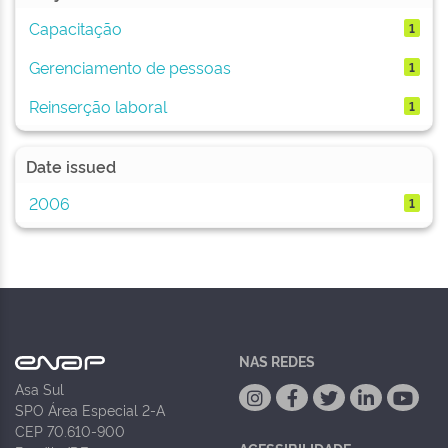
Capacitação
1
Gerenciamento de pessoas
1
Reinserção laboral
1
Date issued
2006
1
NAS REDES
Asa Sul
SPO Área Especial 2-A
CEP 70.610-900