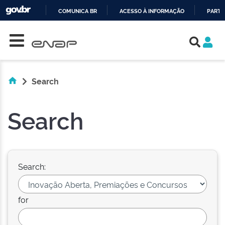
COMUNICA BR
ACESSO À INFORMAÇÃO
PARTI
Skip navigation
IR
PARA
O
CONTEÚDO
Search
Search
Search:
for