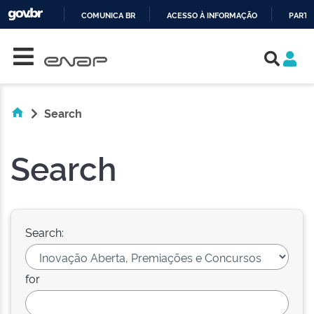
COMUNICA BR
ACESSO À INFORMAÇÃO
PARTI
Skip navigation
IR
PARA
O
CONTEÚDO
Search
Search
Search:
for