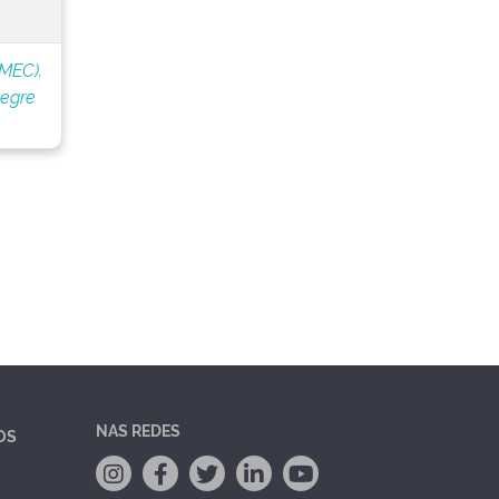
(MEC).
legre
NAS REDES
OS