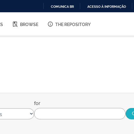
COMUNICA BR
ACESSO À INFORMAÇÃO
IR
PARA
ES
BROWSE
THE REPOSITORY
O
CONTEÚDO
for