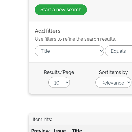
Start a new search
Add filters:
Use filters to refine the search results.
Results/Page
Sort items by
Item hits:
Preview
Issue
Title