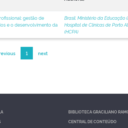
ofissional: gestão de
Brasil. Ministério da Educação 
os e o desenvolvimento da
Hospital de Clínicas de Porto A
(HCPA)
revious
1
next
LA
BIBLIOTECA GRACILIANO RAM
S
CENTRAL DE CONTEÚDO