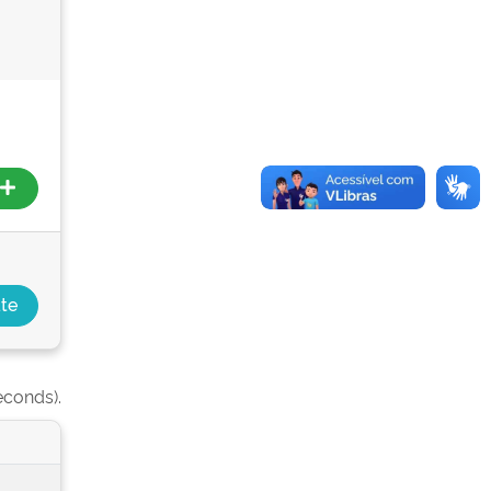
econds).