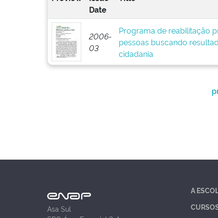
Date
Programa de reabilitação pr
2006-
pessoas buscando resultad
03
cidadania
p
A ESCO
CURSO
Asa Sul