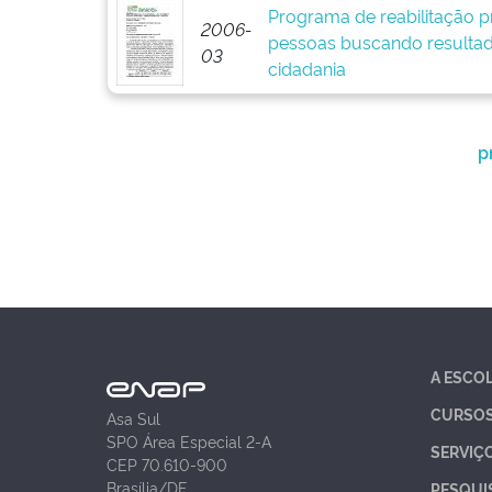
Programa de reabilitação pr
2006-
pessoas buscando resultad
03
cidadania
p
A ESCO
CURSO
Asa Sul
SPO Área Especial 2-A
SERVIÇ
CEP 70.610-900
Brasília/DF
PESQUI