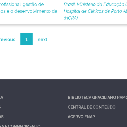
ofissional: gestão de
Brasil. Ministério da Educação 
os e o desenvolvimento da
Hospital de Clínicas de Porto A
(HCPA)
revious
1
next
LA
BIBLIOTECA GRACILIANO RAM
S
CENTRAL DE CONTEÚDO
OS
ACERVO ENAP
SA E CONHECIMENTO