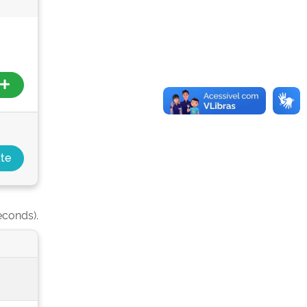
econds).