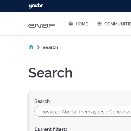
Skip navigation
HOME
COMMUNITI
Search
Search
Search:
Current filters: