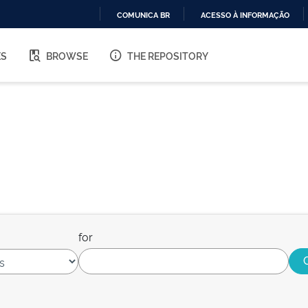
COMUNICA BR
ACESSO À INFORMAÇÃO
IR
PARA
ES
BROWSE
THE REPOSITORY
O
CONTEÚDO
for