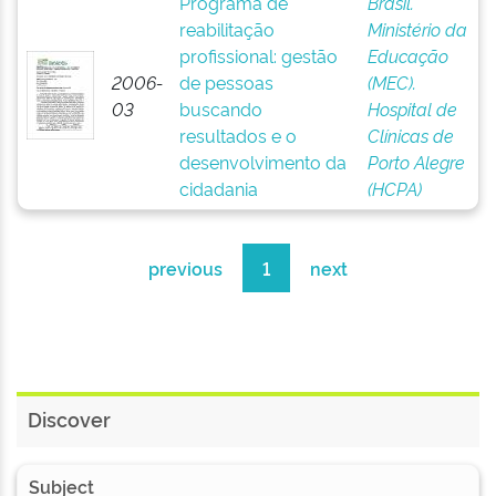
Programa de
Brasil.
reabilitação
Ministério da
profissional: gestão
Educação
2006-
de pessoas
(MEC).
03
buscando
Hospital de
resultados e o
Clínicas de
desenvolvimento da
Porto Alegre
cidadania
(HCPA)
previous
1
next
Discover
Subject