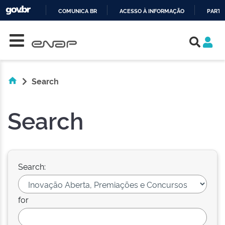
COMUNICA BR
ACESSO À INFORMAÇÃO
PARTI
Skip navigation
IR
PARA
O
CONTEÚDO
Search
Search
Search:
for