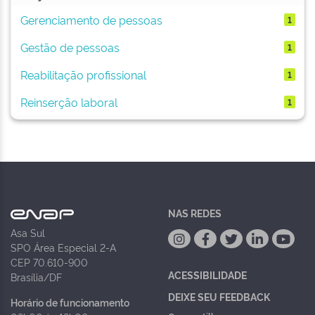
Gerenciamento de pessoas
1
Gestão de pessoas
1
Reabilitação profissional
1
Reinserção laboral
1
NAS REDES
Asa Sul
SPO Área Especial 2-A
CEP 70.610-900
ACESSIBILIDADE
Brasília/DF
DEIXE SEU FEEDBACK
Horário de funcionamento