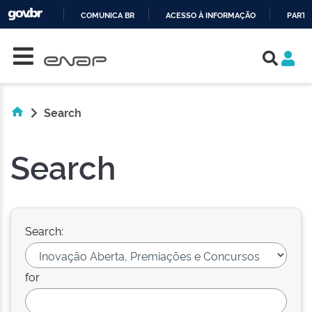
COMUNICA BR
ACESSO À INFORMAÇÃO
PARTI
Skip navigation
IR
PARA
O
CONTEÚDO
Search
Search
Search:
for