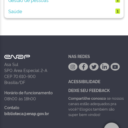
Saúde
1
NAS REDES
Asa Sul
SPO Área Especial 2-A
CEP 70.610-900
ACESSIBILIDADE
Brasília/DF
DEIXE SEU FEEDBACK
Horário de funcionamento
Compartilhe conosco
se nossos
08h00 às 18h00
canais estão adequados pra
Contato
você? Elogios também são
biblioteca@enap.gov.br
super bem vindos!