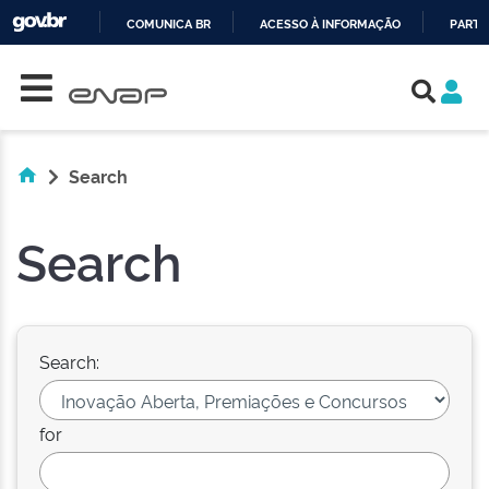
COMUNICA BR
ACESSO À INFORMAÇÃO
PARTI
Skip navigation
IR
PARA
O
CONTEÚDO
Search
Search
Search:
for