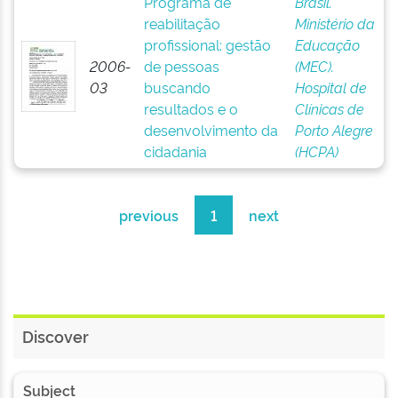
Programa de
Brasil.
reabilitação
Ministério da
profissional: gestão
Educação
2006-
de pessoas
(MEC).
03
buscando
Hospital de
resultados e o
Clínicas de
desenvolvimento da
Porto Alegre
cidadania
(HCPA)
previous
1
next
Discover
Subject