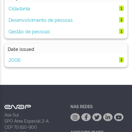
Cidadania
1
Desenvolvimento de pessoas
1
Gestão de pessoas
1
Date issued
2006
1
NAS REDES
Asa Sul
SPO Área Especial 2-A
CEP 70.610-900