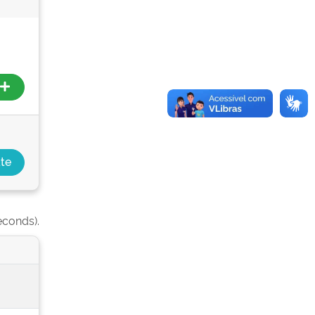
econds).