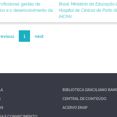
ofissional: gestão de
Brasil. Ministério da Educação 
os e o desenvolvimento da
Hospital de Clínicas de Porto A
(HCPA)
revious
1
next
LA
BIBLIOTECA GRACILIANO RAM
S
CENTRAL DE CONTEÚDO
OS
ACERVO ENAP
SA E CONHECIMENTO