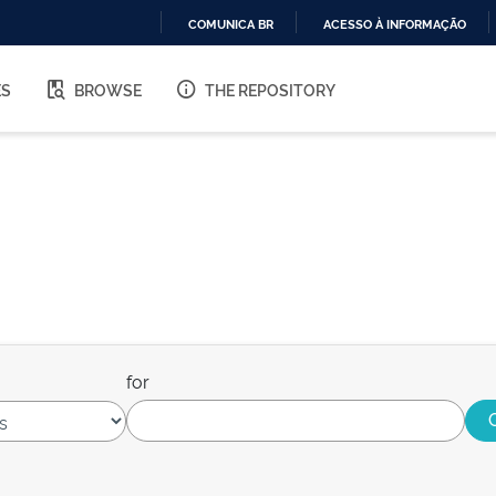
COMUNICA BR
ACESSO À INFORMAÇÃO
IR
PARA
ES
BROWSE
THE REPOSITORY
O
CONTEÚDO
for