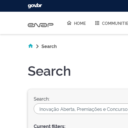
Skip navigation
HOME
COMMUNITI
Search
Search
Search:
Current filters: