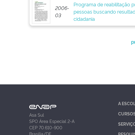
Programa de reabilitação pr
2006-
pessoas buscando resultad
03
cidadania
p
A ESCO
CURSO
Asa Sul
SPO Área Especial 2-A
SERVIÇ
CEP 70.610-900
Brasília/DF
PESQUI