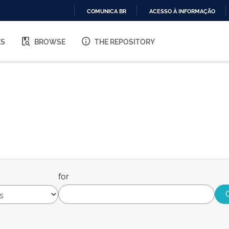
COMUNICA BR
ACESSO À INFORMAÇÃO
IR
PARA
ES
BROWSE
THE REPOSITORY
O
CONTEÚDO
for