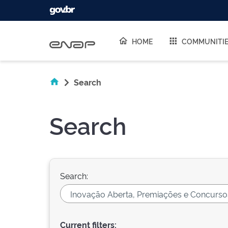
Skip navigation
HOME
COMMUNITI
Search
Search
Search:
Current filters: