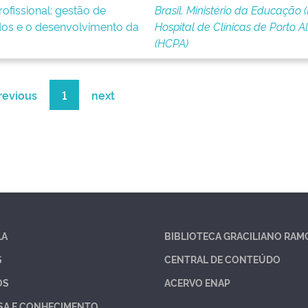
ofissional: gestão de
Brasil. Ministério da Educação 
os e o desenvolvimento da
Hospital de Clínicas de Porto A
(HCPA)
revious
1
next
LA
BIBLIOTECA GRACILIANO RAM
S
CENTRAL DE CONTEÚDO
OS
ACERVO ENAP
SA E CONHECIMENTO