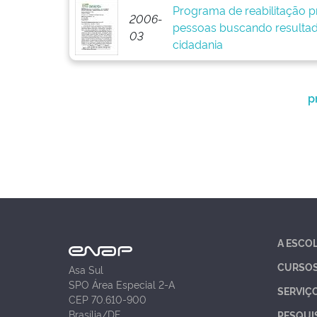
Programa de reabilitação pr
2006-
pessoas buscando resultad
03
cidadania
p
A ESCO
CURSO
Asa Sul
SPO Área Especial 2-A
SERVIÇ
CEP 70.610-900
Brasília/DF
PESQUI