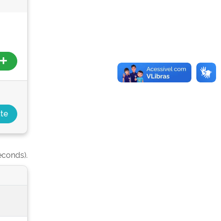
econds).