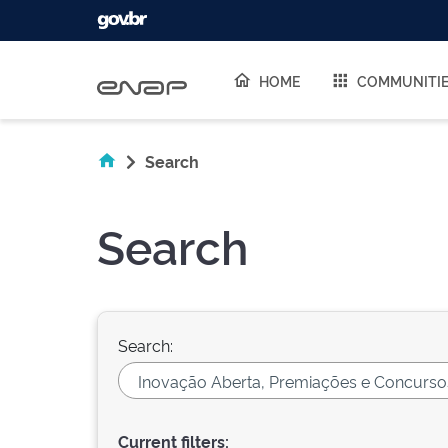
Skip navigation
HOME
COMMUNITI
Search
Search
Search:
Current filters: