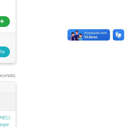
econds).
(MEC).
legre