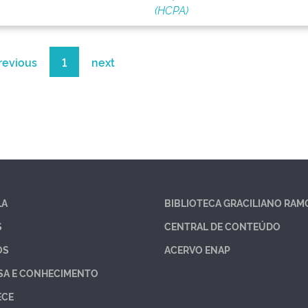
(HCPA)
revious
1
next
LA
BIBLIOTECA GRACILIANO RAM
S
CENTRAL DE CONTEÚDO
OS
ACERVO ENAP
SA E CONHECIMENTO
ECE