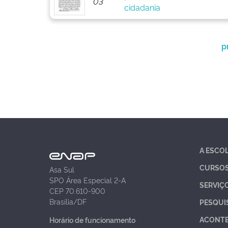
03
cidadania
p
A ESCO
CURSO
Asa Sul
SPO Área Especial 2-A
SERVIÇ
CEP 70.610-900
Brasília/DF
PESQUI
ACONT
Horário de funcionamento