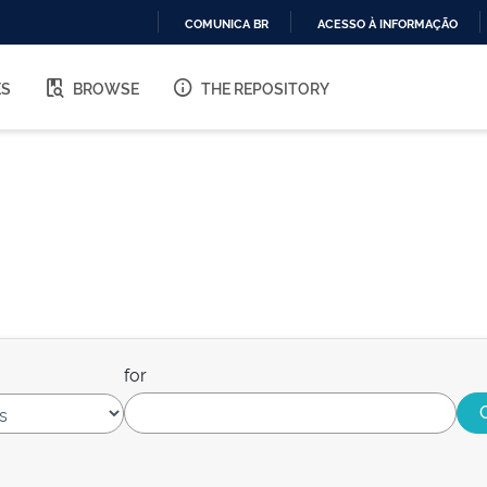
COMUNICA BR
ACESSO À INFORMAÇÃO
IR
PARA
ES
BROWSE
THE REPOSITORY
O
CONTEÚDO
for