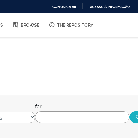
COMUNICA BR
ACESSO À INFORMAÇÃO
IR
PARA
ES
BROWSE
THE REPOSITORY
O
CONTEÚDO
for