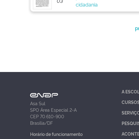
03
cidadania
p
A ESCO
CURSO
Asa Sul
SPO Área Especial 2-A
SERVIÇ
CEP 70.610-900
Brasília/DF
PESQUI
ACONT
Horário de funcionamento