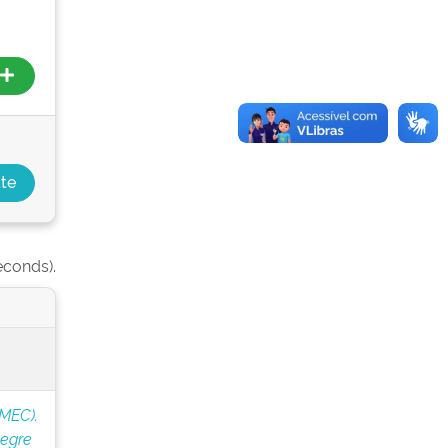
econds).
(MEC).
legre