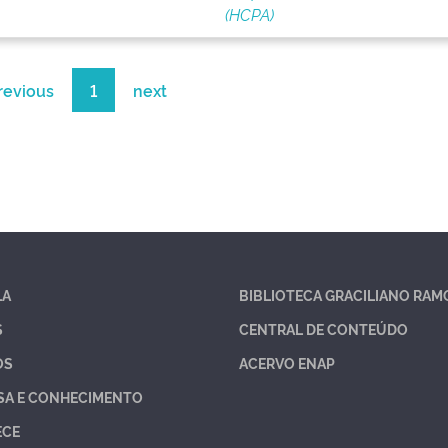
(HCPA)
revious
1
next
LA
BIBLIOTECA GRACILIANO RAM
S
CENTRAL DE CONTEÚDO
OS
ACERVO ENAP
SA E CONHECIMENTO
ECE