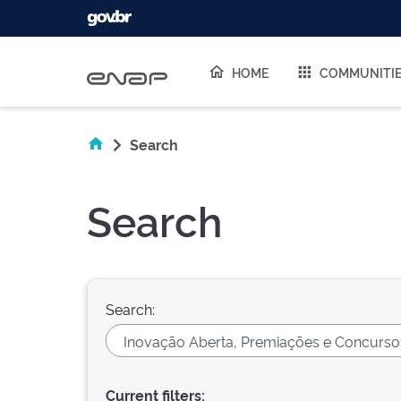
Skip navigation
HOME
COMMUNITI
Search
Search
Search:
Current filters: