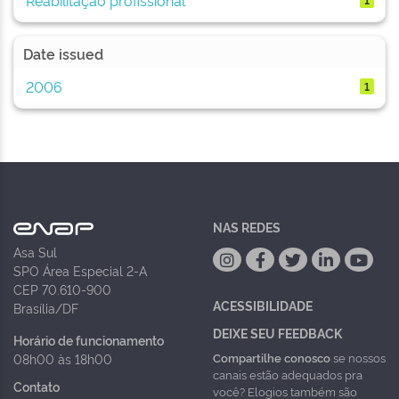
Date issued
2006
1
NAS REDES
Asa Sul
SPO Área Especial 2-A
CEP 70.610-900
ACESSIBILIDADE
Brasília/DF
DEIXE SEU FEEDBACK
Horário de funcionamento
Compartilhe conosco
se nossos
08h00 às 18h00
canais estão adequados pra
Contato
você? Elogios também são