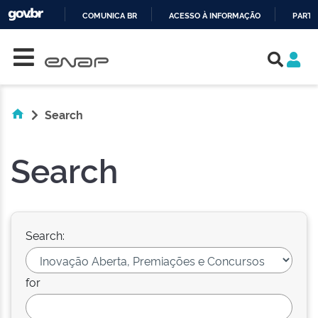
COMUNICA BR
ACESSO À INFORMAÇÃO
PARTI
Skip navigation
IR
PARA
O
CONTEÚDO
Search
Search
Search:
for