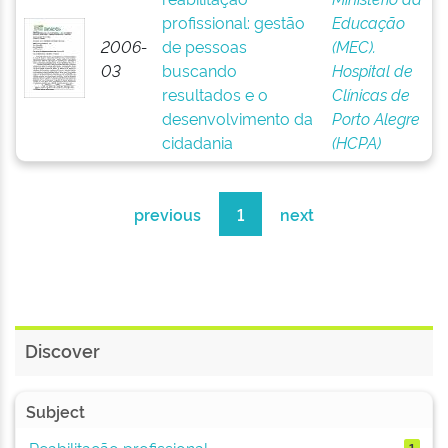
profissional: gestão
Educação
2006-
de pessoas
(MEC).
03
buscando
Hospital de
resultados e o
Clínicas de
desenvolvimento da
Porto Alegre
cidadania
(HCPA)
previous
1
next
Discover
Subject
Reabilitação profissional
1