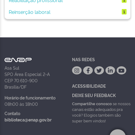
Reinserção laboral
1
NAS REDES
Asa Sul
SPO Área Especial 2-A
CEP 70.610-900
ACESSIBILIDADE
Brasília/DF
DEIXE SEU FEEDBACK
Horário de funcionamento
Compartilhe conosco
se nossos
08h00 às 18h00
canais estão adequados pra
Contato
você? Elogios também são
biblioteca@enap.gov.br
super bem vindos!