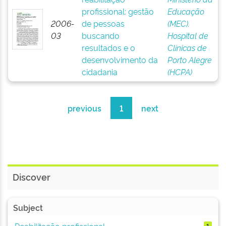
profissional: gestão
Educação
2006-
de pessoas
(MEC).
03
buscando
Hospital de
resultados e o
Clínicas de
desenvolvimento da
Porto Alegre
cidadania
(HCPA)
previous
1
next
Discover
Subject
Reabilitação profissional
1