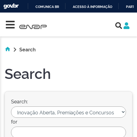
COMUNICA BR
ACESSO À INFORMAÇÃO
PARTI
Skip navigation
IR
PARA
O
CONTEÚDO
Search
Search
Search:
for