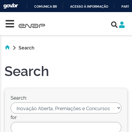
COMUNICA BR
ACESSO À INFORMAÇÃO
PARTI
Skip navigation
IR
PARA
O
CONTEÚDO
Search
Search
Search:
for