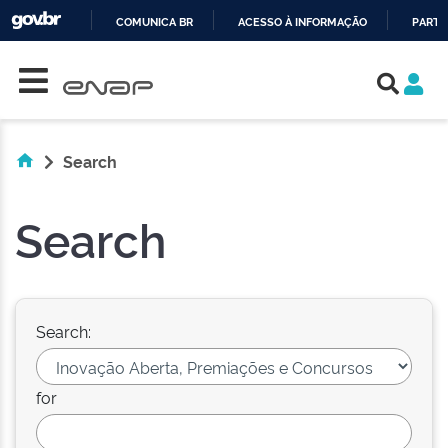
COMUNICA BR
ACESSO À INFORMAÇÃO
PARTI
Skip navigation
IR
PARA
O
CONTEÚDO
Search
Search
Search:
for