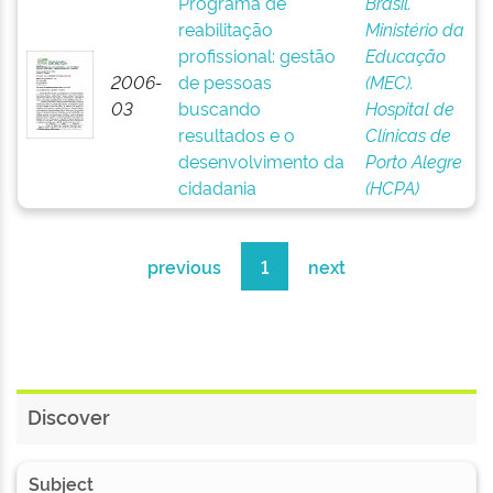
Programa de
Brasil.
reabilitação
Ministério da
profissional: gestão
Educação
2006-
de pessoas
(MEC).
03
buscando
Hospital de
resultados e o
Clínicas de
desenvolvimento da
Porto Alegre
cidadania
(HCPA)
previous
1
next
Discover
Subject