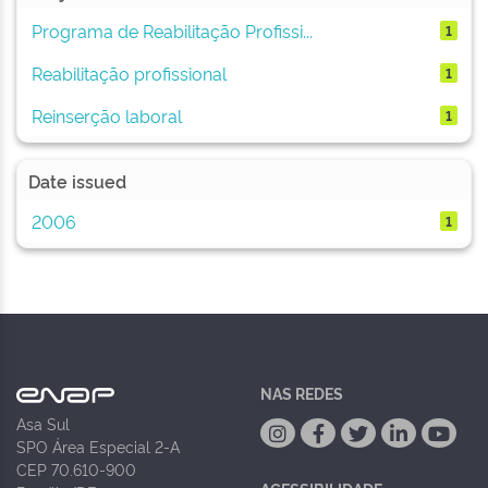
Programa de Reabilitação Profissi...
1
Reabilitação profissional
1
Reinserção laboral
1
Date issued
2006
1
NAS REDES
Asa Sul
SPO Área Especial 2-A
CEP 70.610-900