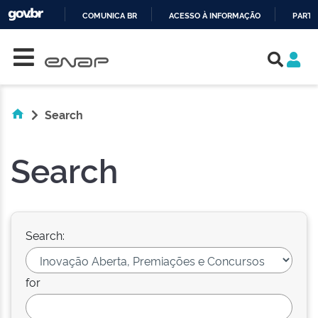
COMUNICA BR
ACESSO À INFORMAÇÃO
PARTI
Skip navigation
IR
PARA
O
CONTEÚDO
Search
Search
Search:
for