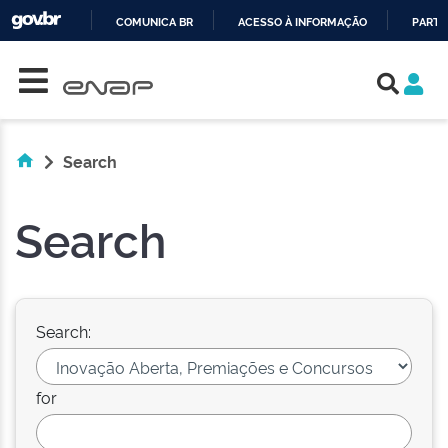
COMUNICA BR
ACESSO À INFORMAÇÃO
PARTI
Skip navigation
IR
PARA
O
CONTEÚDO
Search
Search
Search:
for