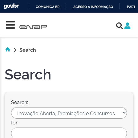
COMUNICA BR
ACESSO À INFORMAÇÃO
PARTI
Skip navigation
IR
PARA
O
CONTEÚDO
Search
Search
Search:
for