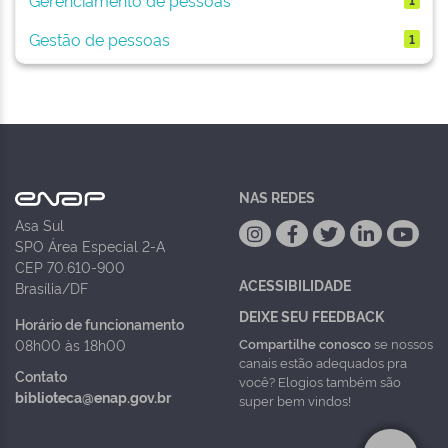
Gestão de pessoas
1
NAS REDES
Asa Sul
SPO Área Especial 2-A
CEP 70.610-900
ACESSIBILIDADE
Brasília/DF
DEIXE SEU FEEDBACK
Horário de funcionamento
Compartilhe conosco
se nossos
08h00 às 18h00
canais estão adequados pra
Contato
você? Elogios também são
biblioteca@enap.gov.br
super bem vindos!