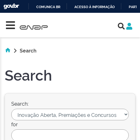
COMUNICA BR
ACESSO À INFORMAÇÃO
PARTI
Skip navigation
IR
PARA
O
CONTEÚDO
Search
Search
Search:
for