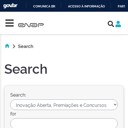
COMUNICA BR
ACESSO À INFORMAÇÃO
PARTI
Skip navigation
IR
PARA
O
CONTEÚDO
Search
Search
Search:
for