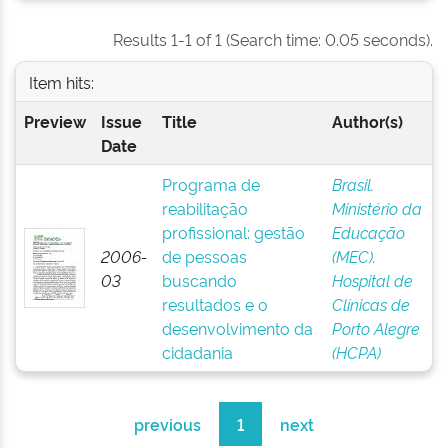
Results 1-1 of 1 (Search time: 0.05 seconds).
Item hits:
Preview
Issue
Title
Author(s)
Date
Programa de
Brasil.
reabilitação
Ministério da
profissional: gestão
Educação
2006-
de pessoas
(MEC).
03
buscando
Hospital de
resultados e o
Clínicas de
desenvolvimento da
Porto Alegre
cidadania
(HCPA)
previous
1
next