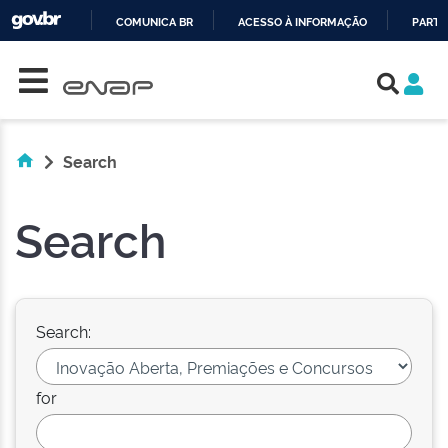
COMUNICA BR
ACESSO À INFORMAÇÃO
PARTI
Skip navigation
IR
PARA
O
CONTEÚDO
Search
Search
Search:
for