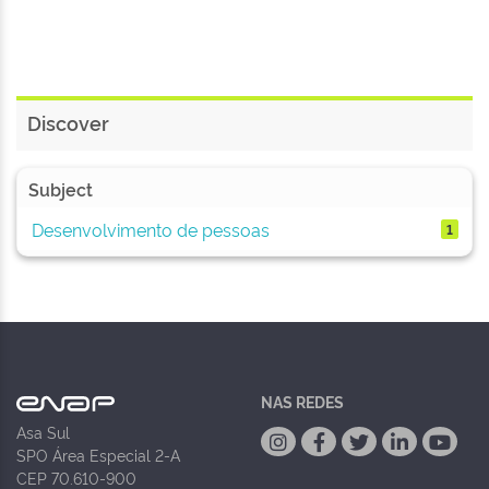
Discover
Subject
Desenvolvimento de pessoas
1
NAS REDES
Asa Sul
SPO Área Especial 2-A
CEP 70.610-900