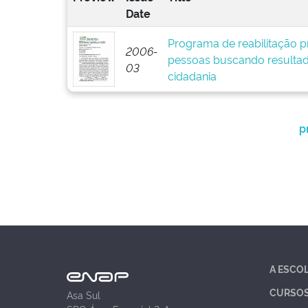
Date
Programa de reabilitação pr
2006-
pessoas buscando resultad
03
cidadania
p
A ESCO
CURSO
Asa Sul