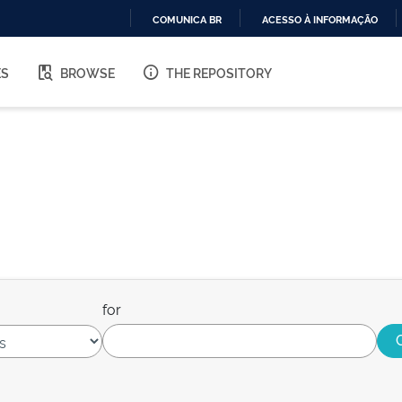
COMUNICA BR
ACESSO À INFORMAÇÃO
IR
PARA
ES
BROWSE
THE REPOSITORY
O
CONTEÚDO
for