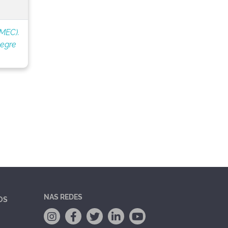
(MEC).
legre
NAS REDES
OS