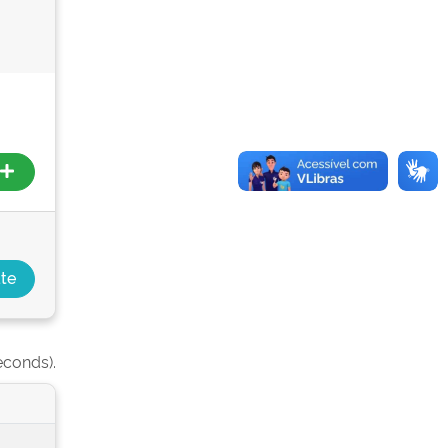
econds).