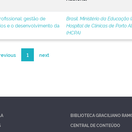
ofissional: gestão de
Brasil. Ministério da Educação 
os e o desenvolvimento da
Hospital de Clínicas de Porto A
(HCPA)
revious
1
next
LA
BIBLIOTECA GRACILIANO RAM
S
CENTRAL DE CONTEÚDO