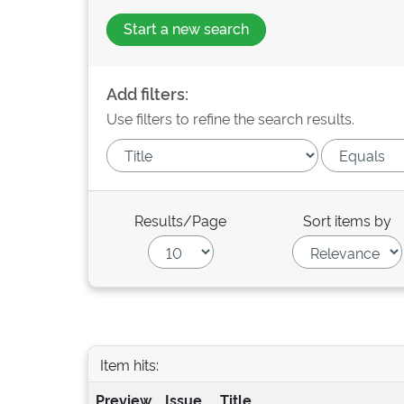
Start a new search
Add filters:
Use filters to refine the search results.
Results/Page
Sort items by
Item hits:
Preview
Issue
Title