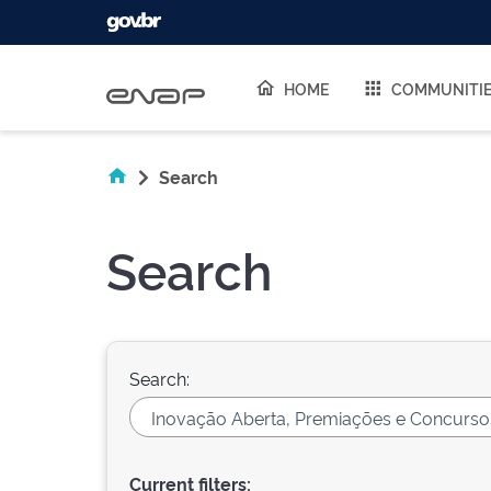
Skip navigation
HOME
COMMUNITI
Search
Search
Search:
Current filters: