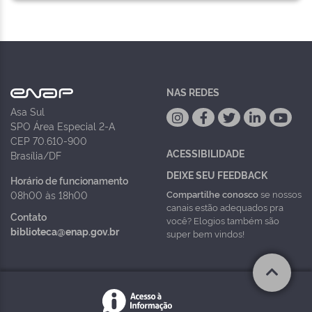
NAS REDES
Asa Sul
SPO Área Especial 2-A
CEP 70.610-900
ACESSIBILIDADE
Brasília/DF
DEIXE SEU FEEDBACK
Horário de funcionamento
Compartilhe conosco
se nossos
08h00 às 18h00
canais estão adequados pra
Contato
você? Elogios também são
biblioteca@enap.gov.br
super bem vindos!