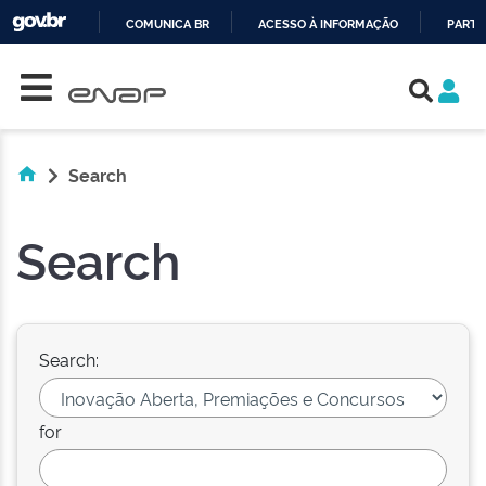
COMUNICA BR
ACESSO À INFORMAÇÃO
PARTI
Skip navigation
IR
PARA
O
CONTEÚDO
Search
Search
Search:
for