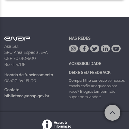
NAS REDES
Asa Sul
SPO Área Especial 2-A
CEP 70.610-900
ACESSIBILIDADE
Brasília/DF
DEIXE SEU FEEDBACK
Horário de funcionamento
Compartilhe conosco
se nossos
08h00 às 18h00
canais estão adequados pra
Contato
você? Elogios também são
biblioteca@enap.gov.br
super bem vindos!