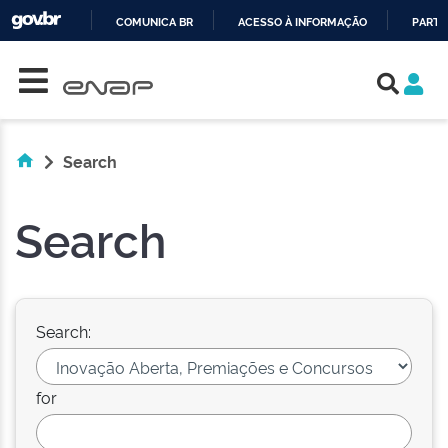
COMUNICA BR
ACESSO À INFORMAÇÃO
PARTI
Skip navigation
IR
PARA
O
CONTEÚDO
Search
Search
Search:
for