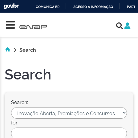
COMUNICA BR
ACESSO À INFORMAÇÃO
PARTI
Skip navigation
IR
PARA
O
CONTEÚDO
Search
Search
Search:
for