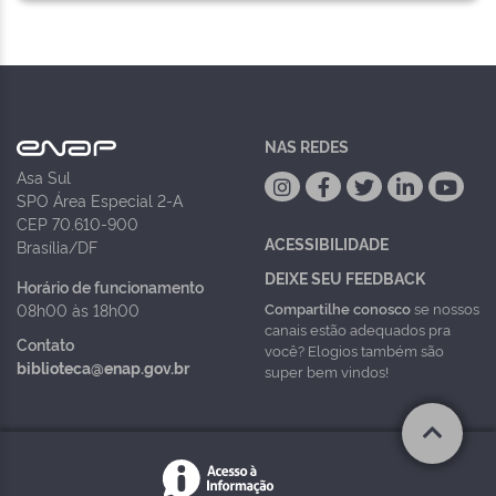
NAS REDES
Asa Sul
SPO Área Especial 2-A
CEP 70.610-900
ACESSIBILIDADE
Brasília/DF
DEIXE SEU FEEDBACK
Horário de funcionamento
Compartilhe conosco
se nossos
08h00 às 18h00
canais estão adequados pra
Contato
você? Elogios também são
biblioteca@enap.gov.br
super bem vindos!