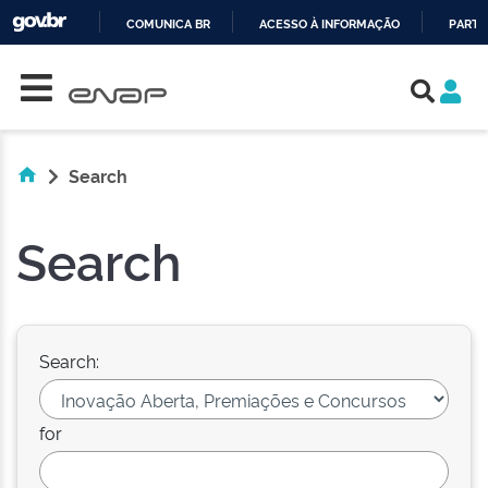
COMUNICA BR
ACESSO À INFORMAÇÃO
PARTI
Skip navigation
IR
PARA
O
CONTEÚDO
Search
Search
Search:
for