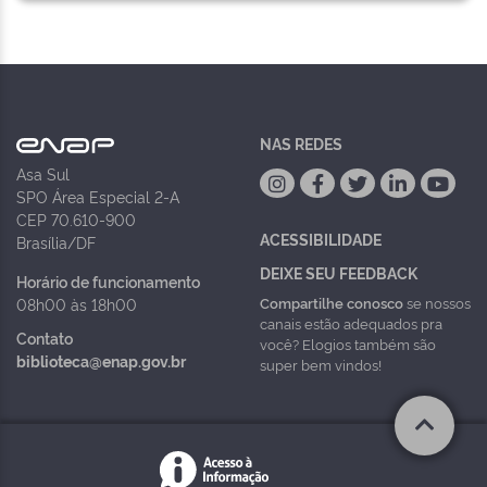
NAS REDES
Asa Sul
SPO Área Especial 2-A
CEP 70.610-900
ACESSIBILIDADE
Brasília/DF
DEIXE SEU FEEDBACK
Horário de funcionamento
Compartilhe conosco
se nossos
08h00 às 18h00
canais estão adequados pra
Contato
você? Elogios também são
biblioteca@enap.gov.br
super bem vindos!