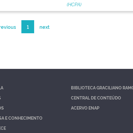
(HCPA)
revious
1
next
LA
BIBLIOTECA GRACILIANO RAM
S
CENTRAL DE CONTEÚDO
OS
ACERVO ENAP
SA E CONHECIMENTO
ECE