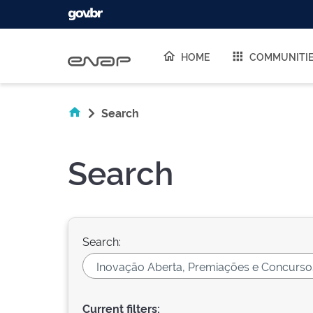
Skip navigation
HOME
COMMUNITI
Search
Search
Search:
Current filters: