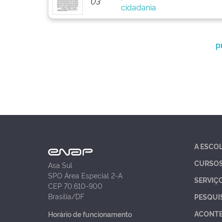
03
cidadania
p
A ESCO
CURSO
Asa Sul
SPO Área Especial 2-A
SERVIÇ
CEP 70.610-900
Brasília/DF
PESQUI
ACONT
Horário de funcionamento