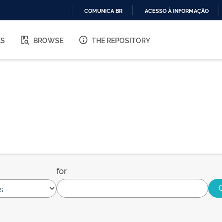
COMUNICA BR
ACESSO À INFORMAÇÃO
IR
PARA
ES
BROWSE
THE REPOSITORY
O
CONTEÚDO
for