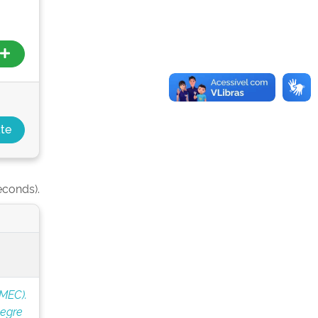
econds).
(MEC).
legre