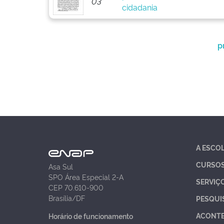
03
cidadania
p
A ESCO
CURSO
Asa Sul
SPO Área Especial 2-A
SERVIÇ
CEP 70.610-900
Brasília/DF
PESQUI
ACONT
Horário de funcionamento