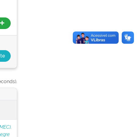
econds).
(MEC).
legre