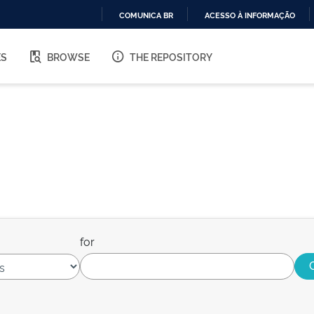
COMUNICA BR
ACESSO À INFORMAÇÃO
IR
PARA
ES
BROWSE
THE REPOSITORY
O
CONTEÚDO
for