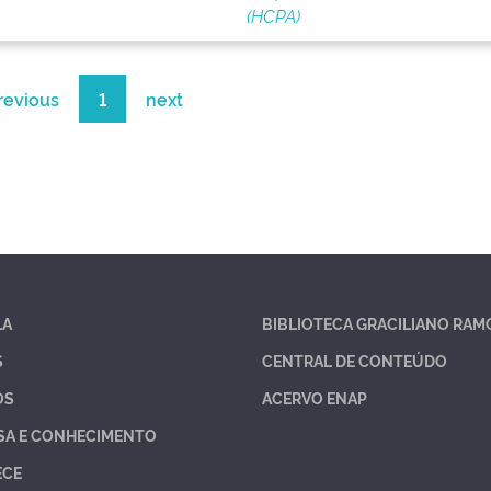
(HCPA)
revious
1
next
LA
BIBLIOTECA GRACILIANO RAM
S
CENTRAL DE CONTEÚDO
OS
ACERVO ENAP
SA E CONHECIMENTO
ECE