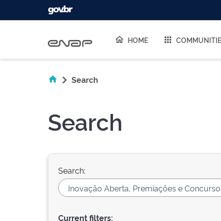
Skip navigation
HOME
COMMUNITI
Search
Search
Search:
Current filters: